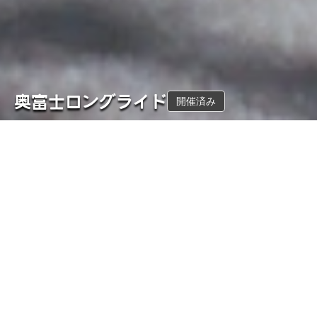
奥富士ロングライド
開催済み
このツアーは開催済みです。当日の写真アルバムを公開していま
す。
概要
コース
開催日
距離
8月2日
47.3
km
(
日
)
獲得標高
難易度
1446
m
★★★
ガイド
さかわっち
、
たっちゃん
、
daiki8630