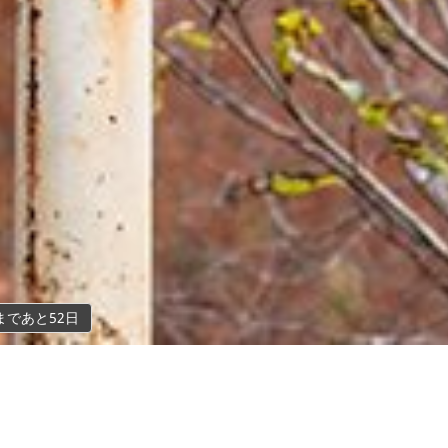
まであと52日
獲得標高
難易度
698
m
★★☆