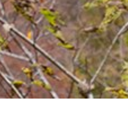
コース
参加状況
-
/
16
(最低
2
名)