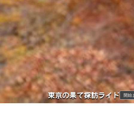
東京の果て探訪ライド
開始
概要
開催日
距離
11月15日
31.7
km
(
日
)