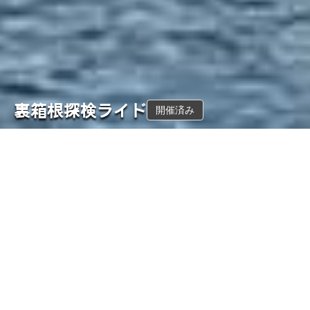
裏箱根探検ライド
開催済み
このツアーは開催済みです。当日の写真アルバムを公開していま
す。
概要
コース
開催日
距離
7月11日
34.3
km
(
土
)
獲得標高
難易度
582
m
★★☆
ガイド