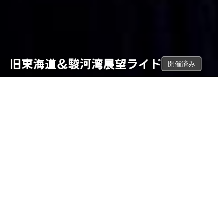
旧東海道＆駿河湾展望ライド
開催済み
このツアーは開催済みです。当日の写真アルバムを公開していま
す。
概要
コース
開催日
距離
2月23日
34.6
km
(
月
)
獲得標高
難易度
629
m
★★☆
ガイド
たっちゃん
、
ウサちゃん