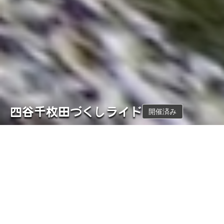
四谷千枚田づくしライド
開催済み
このツアーは開催済みです。当日の写真アルバムを公開していま
す。
概要
コース
開催日
距離
9月7日
47.6
km
(
日
)
獲得標高
難易度