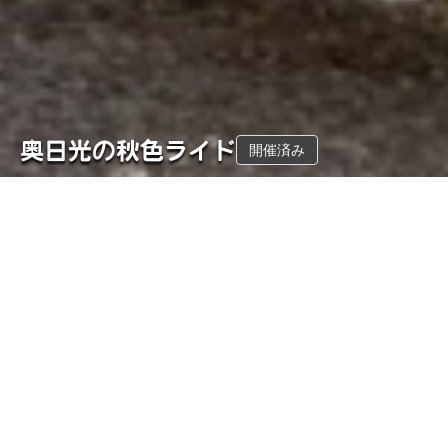
奥日光の秋色ライド
開催済み
このツアーは開催済みです。当日の写真アルバムを公開していま
す。
概要
コース
開催日
距離
10月20日
60.3
km
(
月
)
獲得標高
難易度
883
m
★★★
ガイド